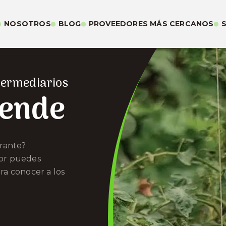
NOSOTROS
BLOG
PROVEEDORES MÁS CERCANOS
termediarios
vende
urante?
or puedes
ra conocer a los